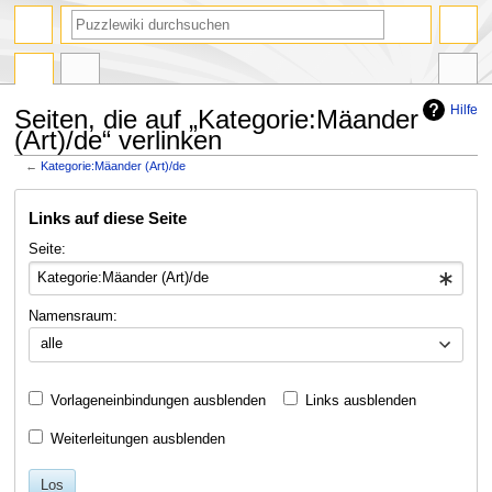
Suche
Hilfe
Seiten, die auf „Kategorie:Mäander
(Art)/de“ verlinken
←
Kategorie:Mäander (Art)/de
Zur
Zur
Links auf diese Seite
Navigation
Suche
springen
springen
Seite:
Namensraum:
alle
Vorlageneinbindungen ausblenden
Links ausblenden
Weiterleitungen ausblenden
Los