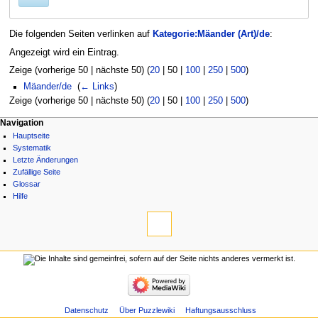
Die folgenden Seiten verlinken auf
Kategorie:Mäander (Art)/de
:
Angezeigt wird ein Eintrag.
Zeige (
vorherige 50
|
nächste 50
) (
20
|
50
|
100
|
250
|
500
)
Mäander/de
‎
(
← Links
)
Zeige (
vorherige 50
|
nächste 50
) (
20
|
50
|
100
|
250
|
500
)
Navigationsmenü
Seitenaktionen
Meine Werkzeuge
Navigation
Kategorie
Benutzerkonto
Hauptseite
Diskussion
erstellen
Systematik
Lesen
Anmelden
Letzte Änderungen
Quelltext
Zufällige Seite
anzeigen
Glossar
Versionsgeschichte
Hilfe
Werkzeuge
Spezialseiten
Druckversion
Navigation
Hauptseite
Systematik
Letzte
Änderungen
Datenschutz
Über Puzzlewiki
Haftungsausschluss
Zufällige